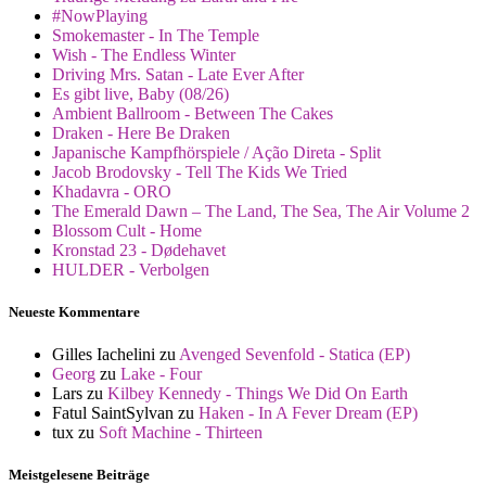
#NowPlaying
Smokemaster - In The Temple
Wish - The Endless Winter
Driving Mrs. Satan - Late Ever After
Es gibt live, Baby (08/26)
Ambient Ballroom - Between The Cakes
Draken - Here Be Draken
Japanische Kampfhörspiele / Ação Direta - Split
Jacob Brodovsky - Tell The Kids We Tried
Khadavra - ORO
The Emerald Dawn – The Land, The Sea, The Air Volume 2
Blossom Cult - Home
Kronstad 23 - Dødehavet
HULDER - Verbolgen
Neueste Kommentare
Gilles Iachelini
zu
Avenged Sevenfold - Statica (EP)
Georg
zu
Lake - Four
Lars
zu
Kilbey Kennedy - Things We Did On Earth
Fatul SaintSylvan
zu
Haken - In A Fever Dream (EP)
tux
zu
Soft Machine - Thirteen
Meistgelesene Beiträge