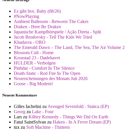
Es gibt live, Baby (08/26)
#NowPlaying
Ambient Ballroom - Between The Cakes
Draken - Here Be Draken
Japanische Kampfhörspiele / Ação Direta - Split
Jacob Brodovsky - Tell The Kids We Tried
Khadavra - ORO
The Emerald Dawn – The Land, The Sea, The Air Volume 2
Blossom Cult - Home
Kronstad 23 - Dødehavet
HULDER - Verbolgen
Pinhdar - Comfort In The Silence
Death-Static - Red Fire In The Open
Neuerscheinungen des Monats Juli 2026
Goose - Big Modern!
Neueste Kommentare
Gilles Iachelini
zu
Avenged Sevenfold - Statica (EP)
Georg
zu
Lake - Four
Lars
zu
Kilbey Kennedy - Things We Did On Earth
Fatul SaintSylvan
zu
Haken - In A Fever Dream (EP)
tux
zu
Soft Machine - Thirteen