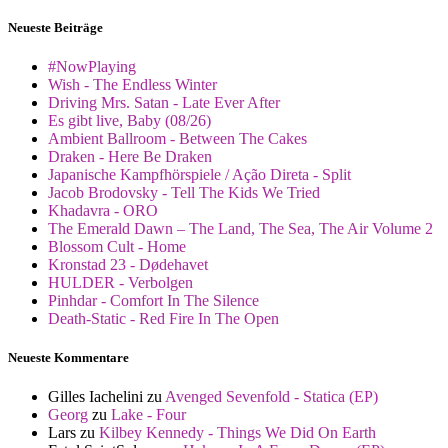
Neueste Beiträge
#NowPlaying
Wish - The Endless Winter
Driving Mrs. Satan - Late Ever After
Es gibt live, Baby (08/26)
Ambient Ballroom - Between The Cakes
Draken - Here Be Draken
Japanische Kampfhörspiele / Ação Direta - Split
Jacob Brodovsky - Tell The Kids We Tried
Khadavra - ORO
The Emerald Dawn – The Land, The Sea, The Air Volume 2
Blossom Cult - Home
Kronstad 23 - Dødehavet
HULDER - Verbolgen
Pinhdar - Comfort In The Silence
Death-Static - Red Fire In The Open
Neueste Kommentare
Gilles Iachelini
zu
Avenged Sevenfold - Statica (EP)
Georg
zu
Lake - Four
Lars
zu
Kilbey Kennedy - Things We Did On Earth