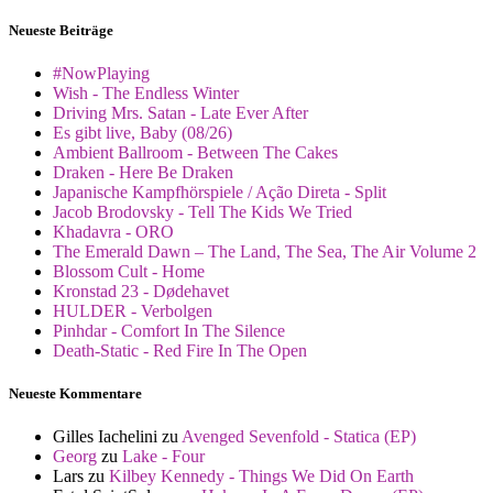
Neueste Beiträge
#NowPlaying
Wish - The Endless Winter
Driving Mrs. Satan - Late Ever After
Es gibt live, Baby (08/26)
Ambient Ballroom - Between The Cakes
Draken - Here Be Draken
Japanische Kampfhörspiele / Ação Direta - Split
Jacob Brodovsky - Tell The Kids We Tried
Khadavra - ORO
The Emerald Dawn – The Land, The Sea, The Air Volume 2
Blossom Cult - Home
Kronstad 23 - Dødehavet
HULDER - Verbolgen
Pinhdar - Comfort In The Silence
Death-Static - Red Fire In The Open
Neueste Kommentare
Gilles Iachelini
zu
Avenged Sevenfold - Statica (EP)
Georg
zu
Lake - Four
Lars
zu
Kilbey Kennedy - Things We Did On Earth