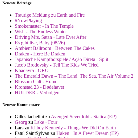
Neueste Beiträge
Traurige Meldung zu Earth and Fire
#NowPlaying
Smokemaster - In The Temple
Wish - The Endless Winter
Driving Mrs. Satan - Late Ever After
Es gibt live, Baby (08/26)
Ambient Ballroom - Between The Cakes
Draken - Here Be Draken
Japanische Kampfhörspiele / Ação Direta - Split
Jacob Brodovsky - Tell The Kids We Tried
Khadavra - ORO
The Emerald Dawn – The Land, The Sea, The Air Volume 2
Blossom Cult - Home
Kronstad 23 - Dødehavet
HULDER - Verbolgen
Neueste Kommentare
Gilles Iachelini
zu
Avenged Sevenfold - Statica (EP)
Georg
zu
Lake - Four
Lars
zu
Kilbey Kennedy - Things We Did On Earth
Fatul SaintSylvan
zu
Haken - In A Fever Dream (EP)