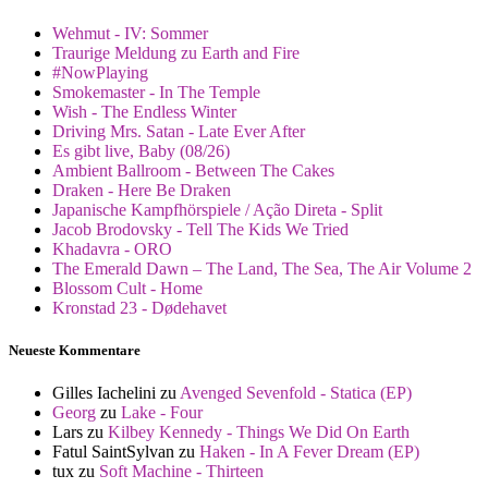
Wehmut - IV: Sommer
Traurige Meldung zu Earth and Fire
#NowPlaying
Smokemaster - In The Temple
Wish - The Endless Winter
Driving Mrs. Satan - Late Ever After
Es gibt live, Baby (08/26)
Ambient Ballroom - Between The Cakes
Draken - Here Be Draken
Japanische Kampfhörspiele / Ação Direta - Split
Jacob Brodovsky - Tell The Kids We Tried
Khadavra - ORO
The Emerald Dawn – The Land, The Sea, The Air Volume 2
Blossom Cult - Home
Kronstad 23 - Dødehavet
Neueste Kommentare
Gilles Iachelini
zu
Avenged Sevenfold - Statica (EP)
Georg
zu
Lake - Four
Lars
zu
Kilbey Kennedy - Things We Did On Earth
Fatul SaintSylvan
zu
Haken - In A Fever Dream (EP)
tux
zu
Soft Machine - Thirteen