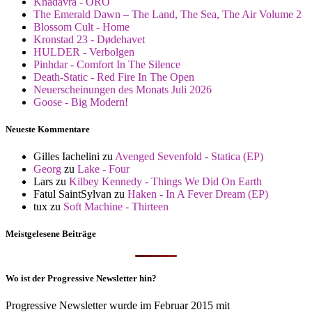
Khadavra - ORO
The Emerald Dawn – The Land, The Sea, The Air Volume 2
Blossom Cult - Home
Kronstad 23 - Dødehavet
HULDER - Verbolgen
Pinhdar - Comfort In The Silence
Death-Static - Red Fire In The Open
Neuerscheinungen des Monats Juli 2026
Goose - Big Modern!
Neueste Kommentare
Gilles Iachelini
zu
Avenged Sevenfold - Statica (EP)
Georg
zu
Lake - Four
Lars
zu
Kilbey Kennedy - Things We Did On Earth
Fatul SaintSylvan
zu
Haken - In A Fever Dream (EP)
tux
zu
Soft Machine - Thirteen
Meistgelesene Beiträge
Wo ist der Progressive Newsletter hin?
Progressive Newsletter wurde im Februar 2015 mit