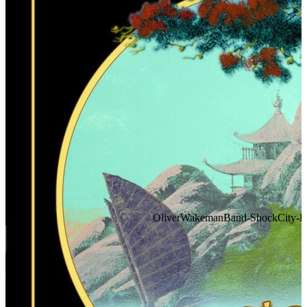
OliverWakemanBand-ShockCity-FA