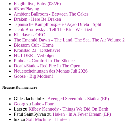
Es gibt live, Baby (08/26)
#NowPlaying
Ambient Ballroom - Between The Cakes
Draken - Here Be Draken
Japanische Kampfhörspiele / Ação Direta - Split
Jacob Brodovsky - Tell The Kids We Tried
Khadavra - ORO
The Emerald Dawn – The Land, The Sea, The Air Volume 2
Blossom Cult - Home
Kronstad 23 - Dødehavet
HULDER - Verbolgen
Pinhdar - Comfort In The Silence
Death-Static - Red Fire In The Open
Neuerscheinungen des Monats Juli 2026
Goose - Big Modern!
Neueste Kommentare
Gilles Iachelini
zu
Avenged Sevenfold - Statica (EP)
Georg
zu
Lake - Four
Lars
zu
Kilbey Kennedy - Things We Did On Earth
Fatul SaintSylvan
zu
Haken - In A Fever Dream (EP)
tux
zu
Soft Machine - Thirteen