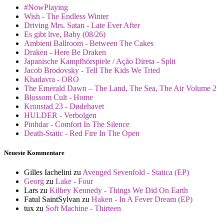
#NowPlaying
Wish - The Endless Winter
Driving Mrs. Satan - Late Ever After
Es gibt live, Baby (08/26)
Ambient Ballroom - Between The Cakes
Draken - Here Be Draken
Japanische Kampfhörspiele / Ação Direta - Split
Jacob Brodovsky - Tell The Kids We Tried
Khadavra - ORO
The Emerald Dawn – The Land, The Sea, The Air Volume 2
Blossom Cult - Home
Kronstad 23 - Dødehavet
HULDER - Verbolgen
Pinhdar - Comfort In The Silence
Death-Static - Red Fire In The Open
Neueste Kommentare
Gilles Iachelini
zu
Avenged Sevenfold - Statica (EP)
Georg
zu
Lake - Four
Lars
zu
Kilbey Kennedy - Things We Did On Earth
Fatul SaintSylvan
zu
Haken - In A Fever Dream (EP)
tux
zu
Soft Machine - Thirteen