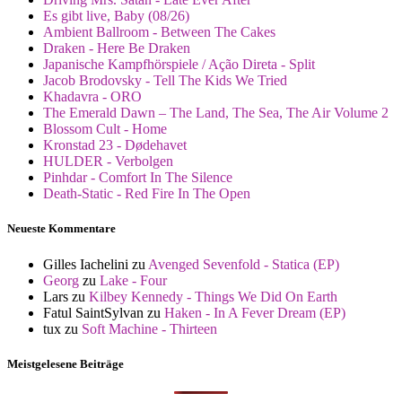
Es gibt live, Baby (08/26)
Ambient Ballroom - Between The Cakes
Draken - Here Be Draken
Japanische Kampfhörspiele / Ação Direta - Split
Jacob Brodovsky - Tell The Kids We Tried
Khadavra - ORO
The Emerald Dawn – The Land, The Sea, The Air Volume 2
Blossom Cult - Home
Kronstad 23 - Dødehavet
HULDER - Verbolgen
Pinhdar - Comfort In The Silence
Death-Static - Red Fire In The Open
Neueste Kommentare
Gilles Iachelini
zu
Avenged Sevenfold - Statica (EP)
Georg
zu
Lake - Four
Lars
zu
Kilbey Kennedy - Things We Did On Earth
Fatul SaintSylvan
zu
Haken - In A Fever Dream (EP)
tux
zu
Soft Machine - Thirteen
Meistgelesene Beiträge