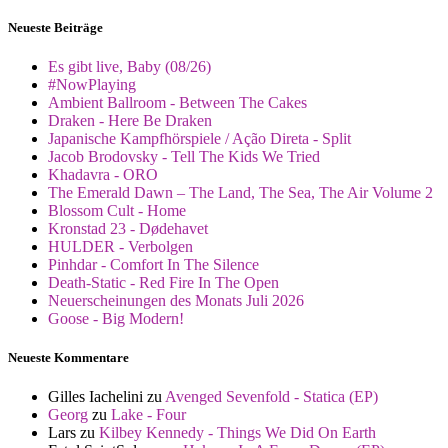
Neueste Beiträge
Es gibt live, Baby (08/26)
#NowPlaying
Ambient Ballroom - Between The Cakes
Draken - Here Be Draken
Japanische Kampfhörspiele / Ação Direta - Split
Jacob Brodovsky - Tell The Kids We Tried
Khadavra - ORO
The Emerald Dawn – The Land, The Sea, The Air Volume 2
Blossom Cult - Home
Kronstad 23 - Dødehavet
HULDER - Verbolgen
Pinhdar - Comfort In The Silence
Death-Static - Red Fire In The Open
Neuerscheinungen des Monats Juli 2026
Goose - Big Modern!
Neueste Kommentare
Gilles Iachelini
zu
Avenged Sevenfold - Statica (EP)
Georg
zu
Lake - Four
Lars
zu
Kilbey Kennedy - Things We Did On Earth