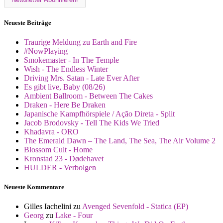
Neueste Beiträge
Traurige Meldung zu Earth and Fire
#NowPlaying
Smokemaster - In The Temple
Wish - The Endless Winter
Driving Mrs. Satan - Late Ever After
Es gibt live, Baby (08/26)
Ambient Ballroom - Between The Cakes
Draken - Here Be Draken
Japanische Kampfhörspiele / Ação Direta - Split
Jacob Brodovsky - Tell The Kids We Tried
Khadavra - ORO
The Emerald Dawn – The Land, The Sea, The Air Volume 2
Blossom Cult - Home
Kronstad 23 - Dødehavet
HULDER - Verbolgen
Neueste Kommentare
Gilles Iachelini
zu
Avenged Sevenfold - Statica (EP)
Georg
zu
Lake - Four