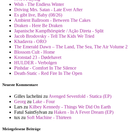
Wish - The Endless Winter
Driving Mrs. Satan - Late Ever After
Es gibt live, Baby (08/26)
Ambient Ballroom - Between The Cakes
Draken - Here Be Draken
Japanische Kampfhörspiele / Ação Direta - Split
Jacob Brodovsky - Tell The Kids We Tried
Khadavra - ORO
The Emerald Dawn – The Land, The Sea, The Air Volume 2
Blossom Cult - Home
Kronstad 23 - Dødehavet
HULDER - Verbolgen
Pinhdar - Comfort In The Silence
Death-Static - Red Fire In The Open
Neueste Kommentare
Gilles Iachelini
zu
Avenged Sevenfold - Statica (EP)
Georg
zu
Lake - Four
Lars
zu
Kilbey Kennedy - Things We Did On Earth
Fatul SaintSylvan
zu
Haken - In A Fever Dream (EP)
tux
zu
Soft Machine - Thirteen
Meistgelesene Beiträge