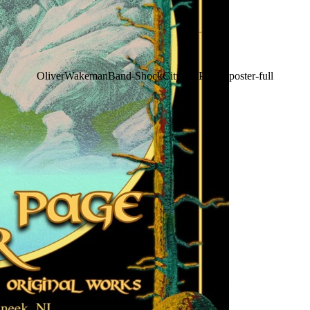
OliverWakemanBand-ShockCity-FAPTour-poster-full