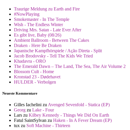
Traurige Meldung zu Earth and Fire
#NowPlaying
Smokemaster - In The Temple
Wish - The Endless Winter
Driving Mrs. Satan - Late Ever After
Es gibt live, Baby (08/26)
Ambient Ballroom - Between The Cakes
Draken - Here Be Draken
Japanische Kampfhörspiele / Ação Direta - Split
Jacob Brodovsky - Tell The Kids We Tried
Khadavra - ORO
The Emerald Dawn – The Land, The Sea, The Air Volume 2
Blossom Cult - Home
Kronstad 23 - Dødehavet
HULDER - Verbolgen
Neueste Kommentare
Gilles Iachelini
zu
Avenged Sevenfold - Statica (EP)
Georg
zu
Lake - Four
Lars
zu
Kilbey Kennedy - Things We Did On Earth
Fatul SaintSylvan
zu
Haken - In A Fever Dream (EP)
tux
zu
Soft Machine - Thirteen