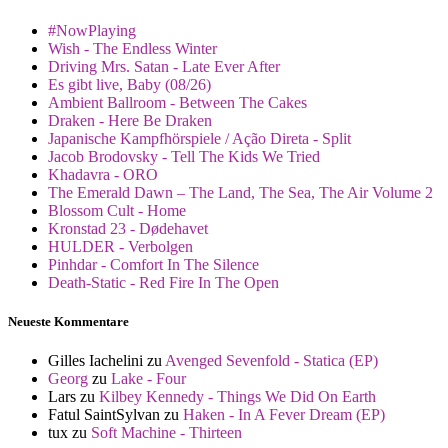
#NowPlaying
Wish - The Endless Winter
Driving Mrs. Satan - Late Ever After
Es gibt live, Baby (08/26)
Ambient Ballroom - Between The Cakes
Draken - Here Be Draken
Japanische Kampfhörspiele / Ação Direta - Split
Jacob Brodovsky - Tell The Kids We Tried
Khadavra - ORO
The Emerald Dawn – The Land, The Sea, The Air Volume 2
Blossom Cult - Home
Kronstad 23 - Dødehavet
HULDER - Verbolgen
Pinhdar - Comfort In The Silence
Death-Static - Red Fire In The Open
Neueste Kommentare
Gilles Iachelini
zu
Avenged Sevenfold - Statica (EP)
Georg
zu
Lake - Four
Lars
zu
Kilbey Kennedy - Things We Did On Earth
Fatul SaintSylvan
zu
Haken - In A Fever Dream (EP)
tux
zu
Soft Machine - Thirteen