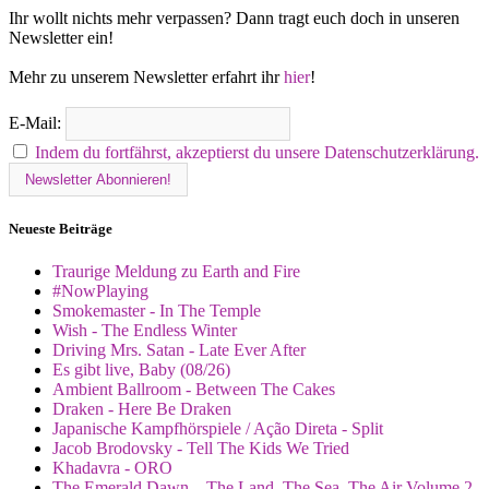
Ihr wollt nichts mehr verpassen? Dann tragt euch doch in unseren
Newsletter ein!
Mehr zu unserem Newsletter erfahrt ihr
hier
!
E-Mail:
Indem du fortfährst, akzeptierst du unsere Datenschutzerklärung.
Neueste Beiträge
Traurige Meldung zu Earth and Fire
#NowPlaying
Smokemaster - In The Temple
Wish - The Endless Winter
Driving Mrs. Satan - Late Ever After
Es gibt live, Baby (08/26)
Ambient Ballroom - Between The Cakes
Draken - Here Be Draken
Japanische Kampfhörspiele / Ação Direta - Split
Jacob Brodovsky - Tell The Kids We Tried
Khadavra - ORO
The Emerald Dawn – The Land, The Sea, The Air Volume 2