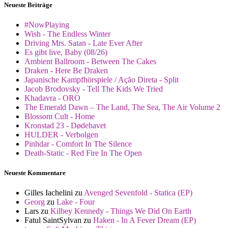
Neueste Beiträge
#NowPlaying
Wish - The Endless Winter
Driving Mrs. Satan - Late Ever After
Es gibt live, Baby (08/26)
Ambient Ballroom - Between The Cakes
Draken - Here Be Draken
Japanische Kampfhörspiele / Ação Direta - Split
Jacob Brodovsky - Tell The Kids We Tried
Khadavra - ORO
The Emerald Dawn – The Land, The Sea, The Air Volume 2
Blossom Cult - Home
Kronstad 23 - Dødehavet
HULDER - Verbolgen
Pinhdar - Comfort In The Silence
Death-Static - Red Fire In The Open
Neueste Kommentare
Gilles Iachelini
zu
Avenged Sevenfold - Statica (EP)
Georg
zu
Lake - Four
Lars
zu
Kilbey Kennedy - Things We Did On Earth
Fatul SaintSylvan
zu
Haken - In A Fever Dream (EP)