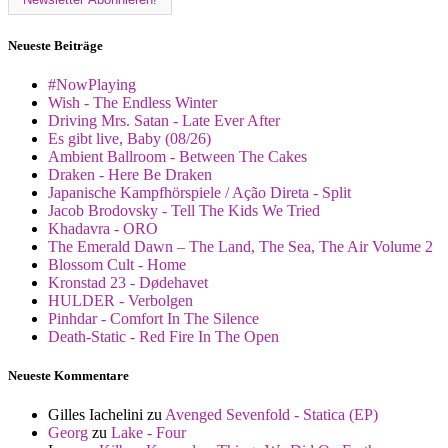
Neueste Beiträge
#NowPlaying
Wish - The Endless Winter
Driving Mrs. Satan - Late Ever After
Es gibt live, Baby (08/26)
Ambient Ballroom - Between The Cakes
Draken - Here Be Draken
Japanische Kampfhörspiele / Ação Direta - Split
Jacob Brodovsky - Tell The Kids We Tried
Khadavra - ORO
The Emerald Dawn – The Land, The Sea, The Air Volume 2
Blossom Cult - Home
Kronstad 23 - Dødehavet
HULDER - Verbolgen
Pinhdar - Comfort In The Silence
Death-Static - Red Fire In The Open
Neueste Kommentare
Gilles Iachelini
zu
Avenged Sevenfold - Statica (EP)
Georg
zu
Lake - Four