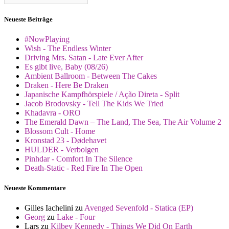
Neueste Beiträge
#NowPlaying
Wish - The Endless Winter
Driving Mrs. Satan - Late Ever After
Es gibt live, Baby (08/26)
Ambient Ballroom - Between The Cakes
Draken - Here Be Draken
Japanische Kampfhörspiele / Ação Direta - Split
Jacob Brodovsky - Tell The Kids We Tried
Khadavra - ORO
The Emerald Dawn – The Land, The Sea, The Air Volume 2
Blossom Cult - Home
Kronstad 23 - Dødehavet
HULDER - Verbolgen
Pinhdar - Comfort In The Silence
Death-Static - Red Fire In The Open
Neueste Kommentare
Gilles Iachelini
zu
Avenged Sevenfold - Statica (EP)
Georg
zu
Lake - Four
Lars
zu
Kilbey Kennedy - Things We Did On Earth