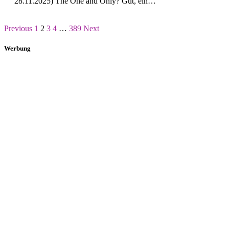
28.11.2025) The One and Only? Gut, ein…
Previous
1
2
3
4
…
389
Next
Werbung