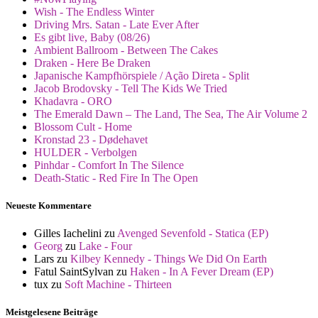
Wish - The Endless Winter
Driving Mrs. Satan - Late Ever After
Es gibt live, Baby (08/26)
Ambient Ballroom - Between The Cakes
Draken - Here Be Draken
Japanische Kampfhörspiele / Ação Direta - Split
Jacob Brodovsky - Tell The Kids We Tried
Khadavra - ORO
The Emerald Dawn – The Land, The Sea, The Air Volume 2
Blossom Cult - Home
Kronstad 23 - Dødehavet
HULDER - Verbolgen
Pinhdar - Comfort In The Silence
Death-Static - Red Fire In The Open
Neueste Kommentare
Gilles Iachelini
zu
Avenged Sevenfold - Statica (EP)
Georg
zu
Lake - Four
Lars
zu
Kilbey Kennedy - Things We Did On Earth
Fatul SaintSylvan
zu
Haken - In A Fever Dream (EP)
tux
zu
Soft Machine - Thirteen
Meistgelesene Beiträge