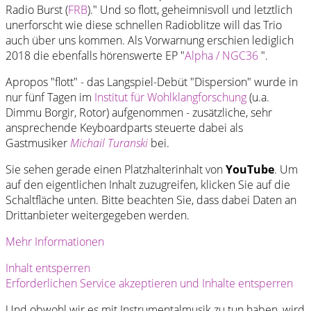
Radio Burst (
FRB
)." Und so flott, geheimnisvoll und letztlich
unerforscht wie diese schnellen Radioblitze will das Trio
auch über uns kommen. Als Vorwarnung erschien lediglich
2018 die ebenfalls hörenswerte EP "
Alpha / NGC36
".
Apropos "flott" - das Langspiel-Debüt "Dispersion" wurde in
nur fünf Tagen im
Institut für Wohlklangforschung
(u.a.
Dimmu Borgir, Rotor) aufgenommen - zusätzliche, sehr
ansprechende Keyboardparts steuerte dabei als
Gastmusiker
Michail Turanski
bei.
Sie sehen gerade einen Platzhalterinhalt von
YouTube
. Um
auf den eigentlichen Inhalt zuzugreifen, klicken Sie auf die
Schaltfläche unten. Bitte beachten Sie, dass dabei Daten an
Drittanbieter weitergegeben werden.
Mehr Informationen
Inhalt entsperren
Erforderlichen Service akzeptieren und Inhalte entsperren
Und obwohl wir es mit Instrumentalmusik zu tun haben, wird