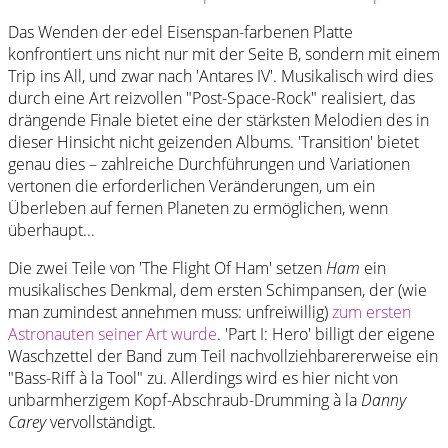
Das Wenden der edel Eisenspan-farbenen Platte
konfrontiert uns nicht nur mit der Seite B, sondern mit einem
Trip ins All, und zwar nach 'Antares IV'. Musikalisch wird dies
durch eine Art reizvollen "Post-Space-Rock" realisiert, das
drängende Finale bietet eine der stärksten Melodien des in
dieser Hinsicht nicht geizenden Albums. 'Transition' bietet
genau dies – zahlreiche Durchführungen und Variationen
vertonen die erforderlichen Veränderungen, um ein
Überleben auf fernen Planeten zu ermöglichen, wenn
überhaupt...
Die zwei Teile von 'The Flight Of Ham' setzen
Ham
ein
musikalisches Denkmal, dem ersten Schimpansen, der (wie
man zumindest annehmen muss: unfreiwillig)
zum ersten
Astronauten seiner Art wurde
. 'Part I: Hero' billigt der eigene
Waschzettel der Band zum Teil nachvollziehbarererweise ein
"Bass-Riff à la Tool" zu. Allerdings wird es hier nicht von
unbarmherzigem Kopf-Abschraub-Drumming à la
Danny
Carey
vervollständigt.