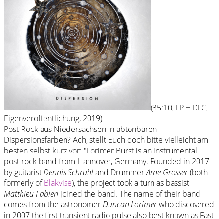
(35:10, LP + DLC,
Eigenveröffentlichung, 2019)
Post-Rock aus Niedersachsen in abtönbaren
Dispersionsfarben? Ach, stellt Euch doch bitte vielleicht am
besten selbst kurz vor: "Lorimer Burst is an instrumental
post-rock band from Hannover, Germany. Founded in 2017
by guitarist
Dennis Schruhl
and Drummer
Arne Grosser
(both
formerly of
Blakvise
), the project took a turn as bassist
Matthieu Fabien
joined the band. The name of their band
comes from the astronomer
Duncan Lorimer
who discovered
in 2007 the first transient radio pulse also best known as Fast