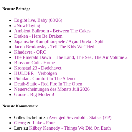
Neueste Beiträge
Es gibt live, Baby (08/26)
#NowPlaying
Ambient Ballroom - Between The Cakes
Draken - Here Be Draken
Japanische Kampfhörspiele / Ação Direta - Split
Jacob Brodovsky - Tell The Kids We Tried
Khadavra - ORO
The Emerald Dawn – The Land, The Sea, The Air Volume 2
Blossom Cult - Home
Kronstad 23 - Dødehavet
HULDER - Verbolgen
Pinhdar - Comfort In The Silence
Death-Static - Red Fire In The Open
Neuerscheinungen des Monats Juli 2026
Goose - Big Modern!
Neueste Kommentare
Gilles Iachelini
zu
Avenged Sevenfold - Statica (EP)
Georg
zu
Lake - Four
Lars
zu
Kilbey Kennedy - Things We Did On Earth