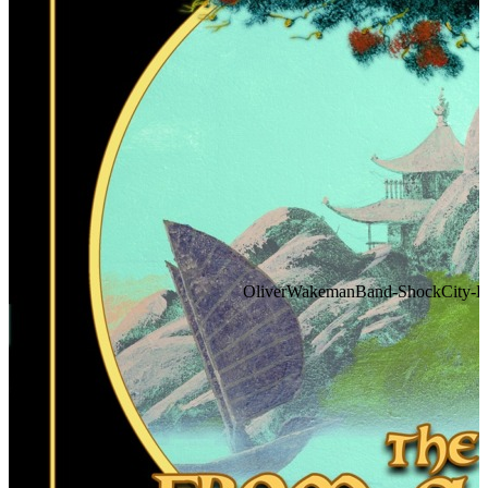
OliverWakemanBand-ShockCity-FA