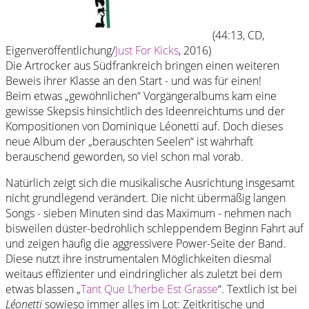
(44:13, CD,
Eigenveröffentlichung/
Just For Kicks
, 2016)
Die Artrocker aus Südfrankreich bringen einen weiteren
Beweis ihrer Klasse an den Start - und was für einen!
Beim etwas „gewöhnlichen“ Vorgängeralbums kam eine
gewisse Skepsis hinsichtlich des Ideenreichtums und der
Kompositionen von Dominique Léonetti auf. Doch dieses
neue Album der „berauschten Seelen“ ist wahrhaft
berauschend geworden, so viel schon mal vorab.
Natürlich zeigt sich die musikalische Ausrichtung insgesamt
nicht grundlegend verändert. Die nicht übermäßig langen
Songs - sieben Minuten sind das Maximum - nehmen nach
bisweilen düster-bedrohlich schleppendem Beginn Fahrt auf
und zeigen häufig die aggressivere Power-Seite der Band.
Diese nutzt ihre instrumentalen Möglichkeiten diesmal
weitaus effizienter und eindringlicher als zuletzt bei dem
etwas blassen „
Tant Que L’herbe Est Grasse
“. Textlich ist bei
Léonetti
sowieso immer alles im Lot: Zeitkritische und