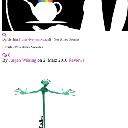
Du bist hier:
Home
»
Reviews
»
Lazuli - Nos Ames Saoules
Lazuli - Nos Ames Saoules
0
By
Jürgen Wissing
on
2. März 2016
Reviews