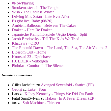
#NowPlaying
Smokemaster - In The Temple
Wish - The Endless Winter
Driving Mrs. Satan - Late Ever After
Es gibt live, Baby (08/26)
Ambient Ballroom - Between The Cakes
Draken - Here Be Draken
Japanische Kampfhörspiele / Ação Direta - Split
Jacob Brodovsky - Tell The Kids We Tried
Khadavra - ORO
The Emerald Dawn – The Land, The Sea, The Air Volume 2
Blossom Cult - Home
Kronstad 23 - Dødehavet
HULDER - Verbolgen
Pinhdar - Comfort In The Silence
Neueste Kommentare
Gilles Iachelini
zu
Avenged Sevenfold - Statica (EP)
Georg
zu
Lake - Four
Lars
zu
Kilbey Kennedy - Things We Did On Earth
Fatul SaintSylvan
zu
Haken - In A Fever Dream (EP)
tux
zu
Soft Machine - Thirteen