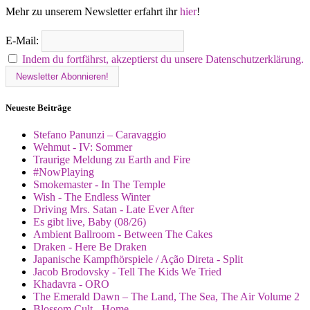
Mehr zu unserem Newsletter erfahrt ihr
hier
!
E-Mail:
Indem du fortfährst, akzeptierst du unsere Datenschutzerklärung.
Neueste Beiträge
Stefano Panunzi – Caravaggio
Wehmut - IV: Sommer
Traurige Meldung zu Earth and Fire
#NowPlaying
Smokemaster - In The Temple
Wish - The Endless Winter
Driving Mrs. Satan - Late Ever After
Es gibt live, Baby (08/26)
Ambient Ballroom - Between The Cakes
Draken - Here Be Draken
Japanische Kampfhörspiele / Ação Direta - Split
Jacob Brodovsky - Tell The Kids We Tried
Khadavra - ORO
The Emerald Dawn – The Land, The Sea, The Air Volume 2
Blossom Cult - Home