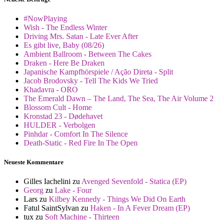
#NowPlaying
Wish - The Endless Winter
Driving Mrs. Satan - Late Ever After
Es gibt live, Baby (08/26)
Ambient Ballroom - Between The Cakes
Draken - Here Be Draken
Japanische Kampfhörspiele / Ação Direta - Split
Jacob Brodovsky - Tell The Kids We Tried
Khadavra - ORO
The Emerald Dawn – The Land, The Sea, The Air Volume 2
Blossom Cult - Home
Kronstad 23 - Dødehavet
HULDER - Verbolgen
Pinhdar - Comfort In The Silence
Death-Static - Red Fire In The Open
Neueste Kommentare
Gilles Iachelini
zu
Avenged Sevenfold - Statica (EP)
Georg
zu
Lake - Four
Lars
zu
Kilbey Kennedy - Things We Did On Earth
Fatul SaintSylvan
zu
Haken - In A Fever Dream (EP)
tux
zu
Soft Machine - Thirteen