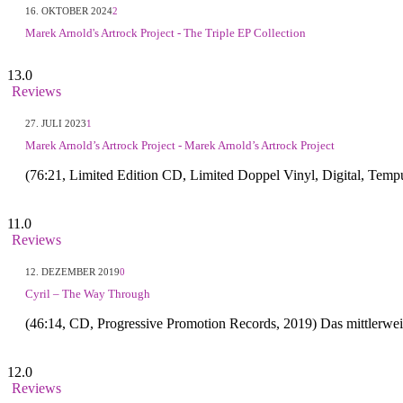
16. OKTOBER 2024
2
Marek Arnold's Artrock Project - The Triple EP Collection
13.0
Reviews
27. JULI 2023
1
Marek Arnold’s Artrock Project - Marek Arnold’s Artrock Project
(76:21, Limited Edition CD, Limited Doppel Vinyl, Digital, Temp
11.0
Reviews
12. DEZEMBER 2019
0
Cyril – The Way Through
(46:14, CD, Progressive Promotion Records, 2019) Das mittlerw
12.0
Reviews