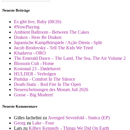
Neueste Beiträge
Es gibt live, Baby (08/26)
#NowPlaying
Ambient Ballroom - Between The Cakes
Draken - Here Be Draken
Japanische Kampfhörspiele / Ação Direta - Split
Jacob Brodovsky - Tell The Kids We Tried
Khadavra - ORO
The Emerald Dawn – The Land, The Sea, The Air Volume 2
Blossom Cult - Home
Kronstad 23 - Dødehavet
HULDER - Verbolgen
Pinhdar - Comfort In The Silence
Death-Static - Red Fire In The Open
Neuerscheinungen des Monats Juli 2026
Goose - Big Modern!
Neueste Kommentare
Gilles Iachelini
zu
Avenged Sevenfold - Statica (EP)
Georg
zu
Lake - Four
Lars
zu
Kilbey Kennedy - Things We Did On Earth