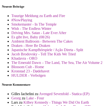
Neueste Beiträge
Traurige Meldung zu Earth and Fire
#NowPlaying
Smokemaster - In The Temple
Wish - The Endless Winter
Driving Mrs. Satan - Late Ever After
Es gibt live, Baby (08/26)
Ambient Ballroom - Between The Cakes
Draken - Here Be Draken
Japanische Kampfhörspiele / Ação Direta - Split
Jacob Brodovsky - Tell The Kids We Tried
Khadavra - ORO
The Emerald Dawn – The Land, The Sea, The Air Volume 2
Blossom Cult - Home
Kronstad 23 - Dødehavet
HULDER - Verbolgen
Neueste Kommentare
Gilles Iachelini
zu
Avenged Sevenfold - Statica (EP)
Georg
zu
Lake - Four
Lars
zu
Kilbey Kennedy - Things We Did On Earth