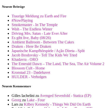
Neueste Beiträge
Traurige Meldung zu Earth and Fire
#NowPlaying
Smokemaster - In The Temple
Wish - The Endless Winter
Driving Mrs. Satan - Late Ever After
Es gibt live, Baby (08/26)
Ambient Ballroom - Between The Cakes
Draken - Here Be Draken
Japanische Kampfhörspiele / Ação Direta - Split
Jacob Brodovsky - Tell The Kids We Tried
Khadavra - ORO
The Emerald Dawn – The Land, The Sea, The Air Volume 2
Blossom Cult - Home
Kronstad 23 - Dødehavet
HULDER - Verbolgen
Neueste Kommentare
Gilles Iachelini
zu
Avenged Sevenfold - Statica (EP)
Georg
zu
Lake - Four
Lars
zu
Kilbey Kennedy - Things We Did On Earth