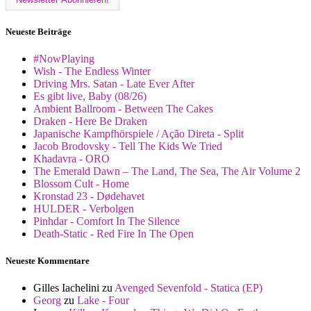
Neueste Beiträge
#NowPlaying
Wish - The Endless Winter
Driving Mrs. Satan - Late Ever After
Es gibt live, Baby (08/26)
Ambient Ballroom - Between The Cakes
Draken - Here Be Draken
Japanische Kampfhörspiele / Ação Direta - Split
Jacob Brodovsky - Tell The Kids We Tried
Khadavra - ORO
The Emerald Dawn – The Land, The Sea, The Air Volume 2
Blossom Cult - Home
Kronstad 23 - Dødehavet
HULDER - Verbolgen
Pinhdar - Comfort In The Silence
Death-Static - Red Fire In The Open
Neueste Kommentare
Gilles Iachelini
zu
Avenged Sevenfold - Statica (EP)
Georg
zu
Lake - Four