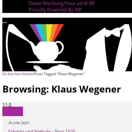
Deine Werbung/Your ad @ BP
Proudly Powered By WP
Du bist hier:
Home
»
Posts Tagged "Klaus Wegener"
Browsing:
Klaus Wegener
11.0
Reviews
28. JUNI 2025
1
Schmitz und Niebuhr - Porz 1975