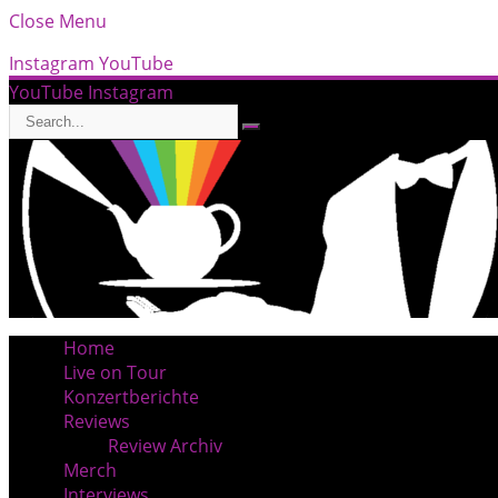
Close Menu
Instagram
YouTube
YouTube
Instagram
Home
Live on Tour
Konzertberichte
Reviews
Review Archiv
Merch
Interviews