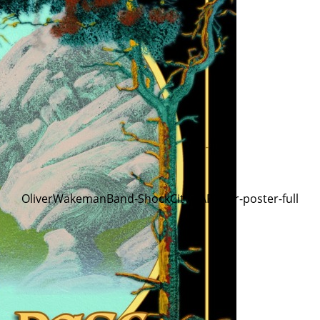
OliverWakemanBand-ShockCity-FAPTour-poster-full