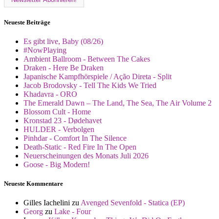
Neueste Beiträge
Es gibt live, Baby (08/26)
#NowPlaying
Ambient Ballroom - Between The Cakes
Draken - Here Be Draken
Japanische Kampfhörspiele / Ação Direta - Split
Jacob Brodovsky - Tell The Kids We Tried
Khadavra - ORO
The Emerald Dawn – The Land, The Sea, The Air Volume 2
Blossom Cult - Home
Kronstad 23 - Dødehavet
HULDER - Verbolgen
Pinhdar - Comfort In The Silence
Death-Static - Red Fire In The Open
Neuerscheinungen des Monats Juli 2026
Goose - Big Modern!
Neueste Kommentare
Gilles Iachelini
zu
Avenged Sevenfold - Statica (EP)
Georg
zu
Lake - Four