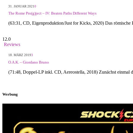
31. JANUAR 2021
0
The Rome Pro(g)ject – IV: Beaten Paths Different Ways
(63:31, CD, Eigenproduktion/Just for Kicks, 2020) Das römische 
12.0
Reviews
18. MÄRZ 2019
3
O.A.K. – Giordano Bruno
(71:48, Doppel-LP inkl. CD, Aereostella, 2018) Zunächst einmal 
Werbung