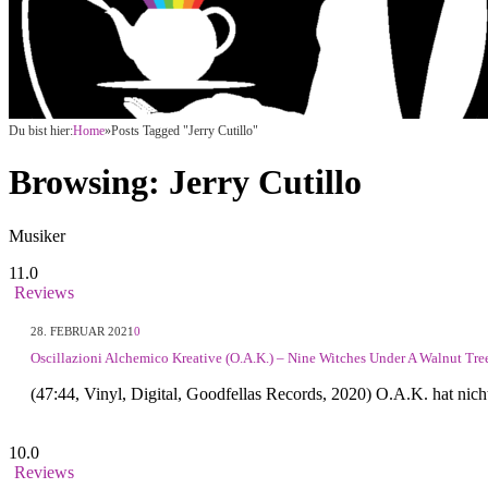
Du bist hier:
Home
»
Posts Tagged "Jerry Cutillo"
Browsing:
Jerry Cutillo
Musiker
11.0
Reviews
28. FEBRUAR 2021
0
Oscillazioni Alchemico Kreative (O.A.K.) – Nine Witches Under A Walnut Tre
(47:44, Vinyl, Digital, Goodfellas Records, 2020) O.A.K. hat nic
10.0
Reviews