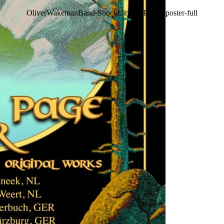
OliverWakemanBand-ShockCity-FAPTour-poster-full