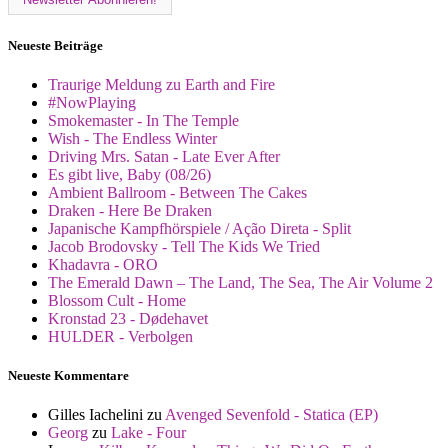
Neueste Beiträge
Traurige Meldung zu Earth and Fire
#NowPlaying
Smokemaster - In The Temple
Wish - The Endless Winter
Driving Mrs. Satan - Late Ever After
Es gibt live, Baby (08/26)
Ambient Ballroom - Between The Cakes
Draken - Here Be Draken
Japanische Kampfhörspiele / Ação Direta - Split
Jacob Brodovsky - Tell The Kids We Tried
Khadavra - ORO
The Emerald Dawn – The Land, The Sea, The Air Volume 2
Blossom Cult - Home
Kronstad 23 - Dødehavet
HULDER - Verbolgen
Neueste Kommentare
Gilles Iachelini
zu
Avenged Sevenfold - Statica (EP)
Georg
zu
Lake - Four