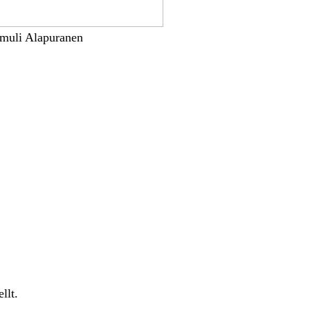
amuli Alapuranen
llt.