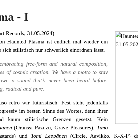
ma - I
rt Records
, 31.05.2024)
n Haunted Plasma ist endlich mal wieder ein
 sich stilistisch nur schwerlich einordnen lässt.
, embracing free-form and natural composition,
ces of cosmic creation. We have a motto to stay
pawn a sound that’s never been heard before.
g, radical and pure.
o retro wir futuristisch. Fest steht jedenfalls
ogressiv im besten Sinne des Wortes, denn ihrer
ind kaum stilistische Grenzen gesetzt. Kein
hanen
(Oranssi Pazuzu, Grave Pleasures),
Timo
stards) und
Tomi Leppänen
(Circle, Aavikko, K-X-P) d