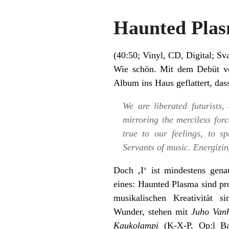
Haunted Plas
(40:50; Vinyl, CD, Digital;
Sva
Wie schön. Mit dem Debüt vo
Album ins Haus geflattert, dass
We are liberated futurists
mirroring the merciless for
true to our feelings, to s
Servants of music. Energizin
Doch ‚I‘ ist mindestens genaus
eines: Haunted Plasma sind pr
musikalischen Kreativität s
Wunder, stehen mit
Juho Van
Kaukolampi
(K-X-P, Op:l Ba