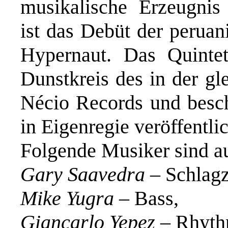
musikalische Erzeugni
ist das Debüt der perua
Hypernaut. Das Quinte
Dunstkreis des in der gl
Nécio Records
und besch
in Eigenregie veröffentli
Folgende Musiker sind au
Gary Saavedra
– Schlagz
Mike Yugra
– Bass,
Giancarlo Yepez
– Rhythm