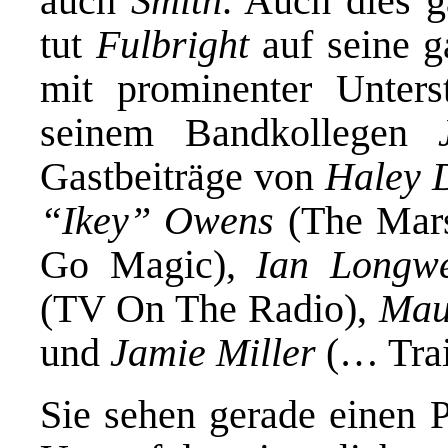
auch
Smith
. Auch dies g
tut
Fulbright
auf seine g
mit prominenter Unter
seinem Bandkollegen
Gastbeiträge von
Haley 
“Ikey” Owens
(
The Mars
Go Magic),
Ian Longwe
(TV On The Radio),
Mau
und
Jamie Miller
(… Trai
Sie sehen gerade einen P